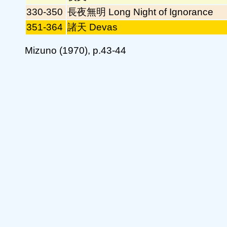
330-350
長夜無明 Long Night of Ignorance
351-364
諸天 Devas
Mizuno (1970), p.43-44