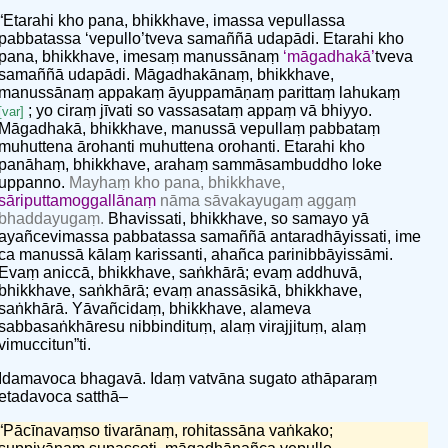
“Etarahi kho pana, bhikkhave, imassa vepullassa
pabbatassa ‘vepullo’tveva samaññā udapādi. Etarahi kho
pana, bhikkhave, imesaṃ manussānaṃ
‘māgadhakā’
tveva
samaññā udapādi. Māgadhakānaṃ, bhikkhave,
manussānaṃ appakaṃ āyuppamāṇaṃ parittaṃ lahukaṃ
; yo ciraṃ jīvati so vassasataṃ appaṃ vā bhiyyo.
[var]
Māgadhakā, bhikkhave, manussā vepullaṃ pabbataṃ
muhuttena ārohanti muhuttena orohanti. Etarahi kho
panāhaṃ, bhikkhave, arahaṃ sammāsambuddho loke
uppanno.
Mayhaṃ kho pana, bhikkhave,
sāriputtamoggallānaṃ
nāma sāvakayugaṃ aggaṃ
bhaddayugaṃ.
Bhavissati, bhikkhave, so samayo yā
ayañcevimassa pabbatassa samaññā antaradhāyissati, ime
ca manussā kālaṃ karissanti, ahañca parinibbāyissāmi.
Evaṃ aniccā, bhikkhave, saṅkhārā; evaṃ addhuvā,
bhikkhave, saṅkhārā; evaṃ anassāsikā, bhikkhave,
saṅkhārā. Yāvañcidaṃ, bhikkhave, alameva
sabbasaṅkhāresu nibbindituṃ, alaṃ virajjituṃ, alaṃ
vimuccitun”ti.
Idamavoca bhagavā. Idaṃ vatvāna sugato athāparaṃ
etadavoca satthā–
“Pācīnavaṃso tivarānaṃ, rohitassāna vaṅkako;