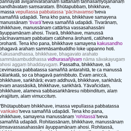
paññāyati avijjānīvaraṇānaṃ sattānaṃ taṇhāsaṃyojanānaṃ
sandhāvataṃ saṃsarataṃ. Bhūtapubbaṃ, bhikkhave,
imassa
vepullassa pabbatassa
‘pācīnavaṃso’
tveva
samaññā udapādi. Tena kho pana, bhikkhave samayena
manussānaṃ
‘tivarā’
tveva samaññā udapādi. Tivarānaṃ,
bhikkhave, manussānaṃ cattārīsa vassasahassāni
āyuppamāṇaṃ ahosi. Tivarā, bhikkhave, manussā
pācīnavaṃsaṃ pabbataṃ catūhena ārohanti, catūhena
orohanti. Tena kho pana, bhikkhave samayena
kakusandho
bhagavā arahaṃ sammāsambuddho loke uppanno hoti.
Kakusandhassa, bhikkhave, bhagavato arahato
sammāsambuddhassa
vidhurasañjīvaṃ
nāma sāvakayugaṃ
ahosi aggaṃ bhaddayugaṃ.
Passatha, bhikkhave, sā
cevimassa pabbatassa samaññā antarahitā, te ca manussā
kālaṅkatā, so ca bhagavā parinibbuto. Evaṃ aniccā,
bhikkhave, saṅkhārā; evaṃ addhuvā, bhikkhave, saṅkhārā;
evaṃ anassāsikā, bhikkhave, saṅkhārā. Yāvañcidaṃ,
bhikkhave, alameva sabbasaṅkhāresu nibbindituṃ, alaṃ
virajjituṃ, alaṃ vimuccituṃ.
“Bhūtapubbaṃ bhikkhave, imassa vepullassa pabbatassa
‘vaṅkako’
tveva samaññā udapādi. Tena kho pana,
bhikkhave, samayena manussānaṃ
‘rohitassā’
tveva
samaññā udapādi. Rohitassānaṃ, bhikkhave, manussānaṃ
tiṃsavassasahassāni āyuppamāṇaṃ ahosi. Rohitassā,