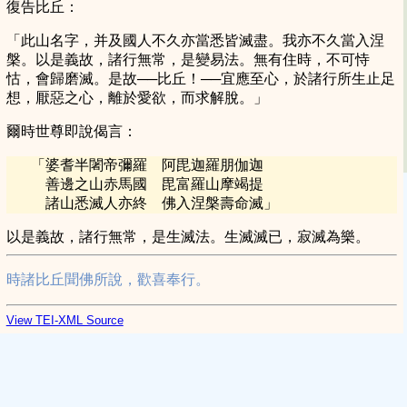
復告比丘：
「此山名字，并及國人不久亦當悉皆滅盡。我亦不久當入涅
槃。以是義故，諸行無常，是變易法。無有住時，不可恃
怙，會歸磨滅。是故──比丘！──宜應至心，於諸行所生止足
想，厭惡之心，離於愛欲，而求解脫。」
爾時世尊即說偈言：
「
婆耆半闍帝彌羅 阿毘迦羅朋伽迦
善邊之山赤馬國 毘富羅山摩竭提
諸山悉滅人亦終 佛入涅槃壽命滅
」
以是義故，諸行無常，是生滅法。生滅滅已，寂滅為樂。
時諸比丘聞佛所說，歡喜奉行。
View TEI-XML Source