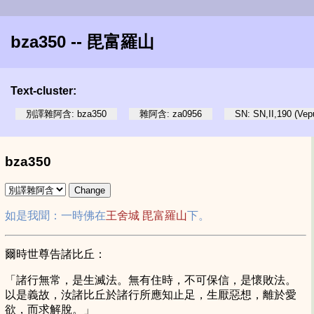
bza350 -- 毘富羅山
Text-cluster:
別譯雜阿含: bza350
雜阿含: za0956
SN: SN,II,190 (Vep
bza350
如是我聞：一時佛在
王舍城
毘富羅山
下。
爾時世尊告諸比丘：
「諸行無常，是生滅法。無有住時，不可保信，是懷敗法。
以是義故，汝諸比丘於諸行所應知止足，生厭惡想，離於愛
欲，而求解脫。」