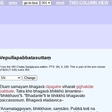
GE
prev
next
TWO COLUMN VIEW
Vepullapabbatasuttaṃ
From the VRI Chaṭṭa Saṅgāyana edition. PTS: SN, II, 190. This is part of the text-cluster
of BZA (T.100) sutra 350.
Ekaṃ samayaṃ bhagavā
rājagahe
viharati
gijjhakūṭe
pabbate
. Tatra kho bhagavā bhikkhū āmantesi–
“bhikkhavo”ti. “Bhadante”ti te bhikkhū bhagavato
paccassosuṃ. Bhagavā etadavoca–
“Anamataggoyaṃ, bhikkhave, saṃsāro. Pubbā koṭi na