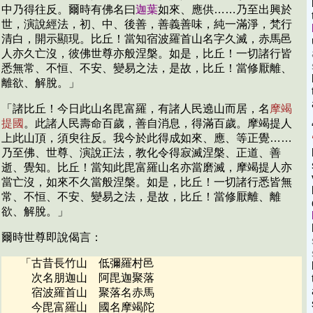
中乃得往反。爾時有佛名曰
迦葉
如來、應供……乃至出興於
世，演說經法，初、中、後善，善義善味，純一滿淨，梵行
清白，開示顯現。比丘！當知宿波羅首山名字久滅，赤馬邑
人亦久亡沒，彼佛世尊亦般涅槃。如是，比丘！一切諸行皆
悉無常、不恒、不安、變易之法，是故，比丘！當修厭離、
離欲、解脫。」
「諸比丘！今日此山名毘富羅，有諸人民遶山而居，名
摩竭
提國
。此諸人民壽命百歲，善自消息，得滿百歲。摩竭提人
上此山頂，須臾往反。我今於此得成如來、應、等正覺……
乃至佛、世尊、演說正法，教化令得寂滅涅槃、正道、善
逝、覺知。比丘！當知此毘富羅山名亦當磨滅，摩竭提人亦
當亡沒，如來不久當般涅槃。如是，比丘！一切諸行悉皆無
常、不恒、不安、變易之法，是故，比丘！當修厭離、離
欲、解脫。」
爾時世尊即說偈言：
「
古昔長竹山 低彌羅村邑
次名朋迦山 阿毘迦聚落
宿波羅首山 聚落名赤馬
今毘富羅山 國名摩竭陀