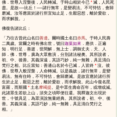
佛．世尊入涅槃後，人民轉減。于時山相於今已
*
滅，人民死
盡。是故──比丘！──諸行無常，是變易法。不可恃怙，會歸
磨滅。汝等應當於諸行所宜知止足，生厭惡想，離於愛欲，
而求解脫。」
佛復告諸比丘：
「乃往古昔此山名曰
善邊
。爾時國土名曰
赤馬
。于時人民壽
二萬歲。當爾之時有佛出世，號曰
迦葉如來
．應供．正遍
知．明行足．善逝．世間解．無上士．調御丈夫．天、人
師．佛．世尊，廣為大眾敷演，分別諸法秘奧。其所說者，
初、中、後善。其義深遠，其語巧妙，純一無雜，具足清白
梵行之相。比丘當知：善邊山名於今已滅，人皆終
*
沒。彼
佛．世尊入般涅槃，人命轉減。以是義故，諸行無常，是變
易法。無有住時，不可恃怙，會歸磨滅。是故宜應於諸行所
生於止足，厭惡之想，離於愛欲，而求解脫。此山今復名毘
富羅，而斯國
*
土名
摩竭提
。是中眾生壽命百年，或增或減。
此諸眾生若欲上山，須臾之頃即便往還。我釋迦文出現於
世，十號具足，為眾演說無量經典。其所說者，初、中、後
善。其義深遠，其語巧妙，純一無雜，具足清白梵行之
相。」