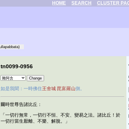
HOME
SEARCH
CLUSTER PA
ullapabbata)
tn0099-0956
如是我聞：一時佛住
王舍城
毘富羅山
側。
爾時世尊告諸比丘：
「一切行無常，一切行不恒、不安、變易之法。諸比丘！於
一切行當生厭離、不樂、解脫。」