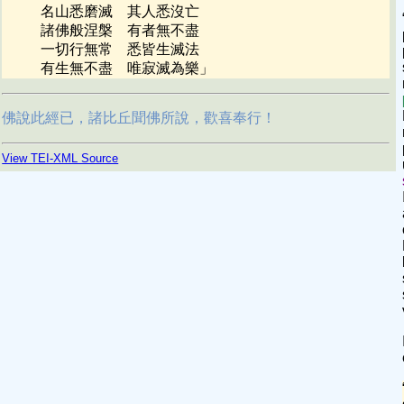
名山悉磨滅 其人悉沒亡
諸佛般涅槃 有者無不盡
一切行無常 悉皆生滅法
有生無不盡 唯寂滅為樂
」
佛說此經已，諸比丘聞佛所說，歡喜奉行！
View TEI-XML Source