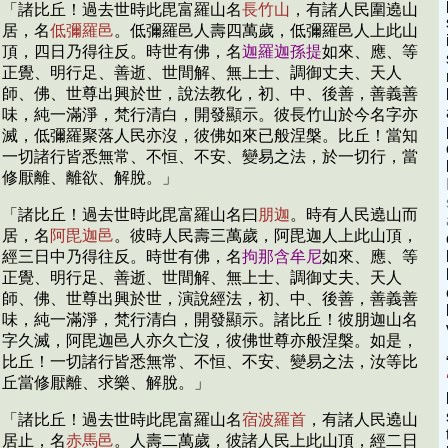
「諸比丘！過去世時此毘富羅山名
長竹山
，有諸人民圍遶山
居，名
低彌羅邑
。低彌羅邑人壽四萬歲，低彌羅邑人上此山
頂，四日乃得往反。時世有佛，名
迦羅迦孫提
如來、應、等
正覺、明行足、善逝、世間解、無上士、調御丈夫、天人
師、佛、世尊出興於世，說法教化，初、中、後善，善義善
味，純一滿淨，梵行清白，開發顯示。彼長竹山於今名字亦
滅，低彌羅聚落人民亦沒，彼佛如來已般涅槃。比丘！當知
一切諸行皆悉無常、不恒、不安、變易之法，於一切行，當
修厭離、離欲、解脫。」
「諸比丘！過去世時此毘富羅山名曰
朋迦
。時有人民遶山而
居，名
阿毘迦邑
。彼時人民壽三萬歲，阿毘迦人上此山頂，
經三日中乃得往反。時世有佛，名
拘那含牟尼
如來、應、等
正覺、明行足、善逝、世間解、無上士、調御丈夫、天人
師、佛、世尊出興於世，演說經法，初、中、後善，善義善
味，純一滿淨，梵行清白，開發顯示。諸比丘！彼朋迦山名
字久滅，阿毘迦邑人亦久亡沒，彼佛世尊亦般涅槃。如是，
比丘！一切諸行皆悉無常、不恒、不安、變易之法，汝等比
丘當修厭離、求樂、解脫。」
「諸比丘！過去世時此毘富羅山名
宿波羅首
，有諸人民遶山
居止，名
赤馬邑
。人壽二萬歲，彼諸人民上此山頂，經二日