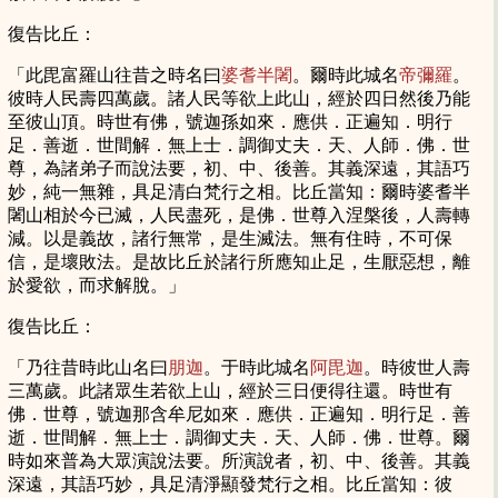
復告比丘：
「此毘富羅山往昔之時名曰
婆耆半闍
。爾時此城名
帝彌羅
。
彼時人民壽四萬歲。諸人民等欲上此山，經於四日然後乃能
至彼山頂。時世有佛，號迦孫如來．應供．正遍知．明行
足．善逝．世間解．無上士．調御丈夫．天、人師．佛．世
尊，為諸弟子而說法要，初、中、後善。其義深遠，其語巧
妙，純一無雜，具足清白梵行之相。比丘當知：爾時婆耆半
闍山相於今已滅，人民盡死，是佛．世尊入涅槃後，人壽轉
減。以是義故，諸行無常，是生滅法。無有住時，不可保
信，是壞敗法。是故比丘於諸行所應知止足，生厭惡想，離
於愛欲，而求解脫。」
復告比丘：
「乃往昔時此山名曰
朋迦
。于時此城名
阿毘迦
。時彼世人壽
三萬歲。此諸眾生若欲上山，經於三日便得往還。時世有
佛．世尊，號迦那含牟尼如來．應供．正遍知．明行足．善
逝．世間解．無上士．調御丈夫．天、人師．佛．世尊。爾
時如來普為大眾演說法要。所演說者，初、中、後善。其義
深遠，其語巧妙，具足清淨顯發梵行之相。比丘當知：彼