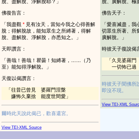
脫、盡解脫、淨解脫耶？」
脫、廣解脫、極
佛復告言：
佛告天子：
「我盡觀
*
見有汝天，當知今我之心得善解
「愛喜滅盡，我
脫；得解脫故，能知眾生之所縛著，得解
切眾生所著、所
脫、盡解脫、淨解脫，亦悉知之。」
廣解脫。」
天即讚言：
時彼天子復說偈
「善哉！善哉！瞿曇！知縛著，……（乃
「
久見婆羅門
至）能知得淨解脫。」
一切怖已過
天復以偈讚言：
時彼天子聞佛所
「
往昔已曾見 婆羅門涅槃
即沒不現。
嫌怖久棄捨 能度世間愛
」
View TEI-XML Sour
爾時此天說此偈已，歡喜還宮。
View TEI-XML Source