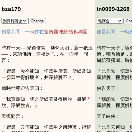
bza179
tn0099-1268
如是我聞：一時佛在
舍衛國
祇樹給孤獨園
。
如是我聞：一時
時有一天──光色倍常，赫然大明，遍于祇洹
時有一天子，容
──，來詣佛所，頂禮足已，在一面坐，問
所，稽首佛足，
言：
樹給孤獨園。時
「瞿曇！汝今能知一切眾生所著、所縛及知
「比丘知一切眾
一切眾生得解脫者，并淨解脫不？」
廣解脫、極廣解
爾時世尊即告天曰：
佛告天子：
「我實盡知一切之所縛著及得解脫、盡解
*
「我悉知一切眾
脫、淨解脫者。」
廣解脫、極廣解
天復問言：
天子白佛：
「瞿曇！云何能知一切眾生之所縛著，得解
「比丘云何知一