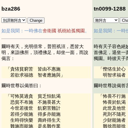
bza286
tn0099-1288
如是我聞：一時佛在
舍衛國
祇樹給孤獨園
。
如是我聞：一時
爾時有天，光明倍常，普照祇洹，悉皆大
時有天子容色絕
明，來詣佛所，頂禮佛足，却坐一面，而說
首佛足，退坐一
偈言：
獨園。時彼天子
「
貪悋貧窮苦 皆由不惠施
「
慳悋生於心
若欲求福德 智者應施與
」
明智求福者
爾時世尊以偈答曰：
爾時世尊說偈答
「
可怖莫過貪 貧乏恒飢渴
「
怖畏不行施
恐貧不布施 不施畏甚大
怖畏於飢渴
今世若後世 飢窮苦難計
此世及他世
若得少能施 得多亦能施
死則不隨死
生時得快樂 壽終得生天
少財能施者
難施而能施 是名難作業
難捨而能捨