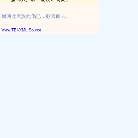
爾時此天說此偈已，歡喜而去。
View TEI-XML Source