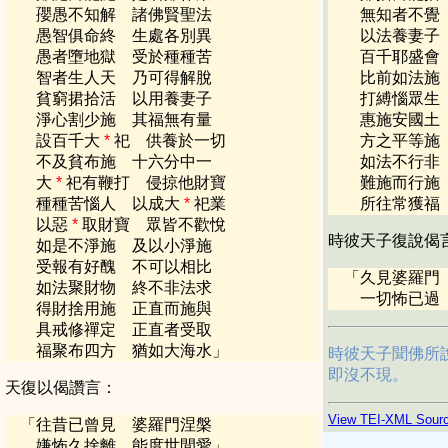
孾愚不知解 諸佛賢聖法
無知者不覺
愚智俱命終 生處各別異
以法養妻子
愚者墮地獄 受於種種苦
百千耶盛會
智者生人天 乃可得解脫
比前如法施
貧窮捃拾活 以用養妻子
打縛惱眾生
淨心割少施 其福無有量
惠施安國土
設百千大
*
祀 供養於一切
方之平等施
不及貧布施 十六分中一
如法不行非
大
*
祀有鞭打 侵掠他財寶
難施而行施
種種苦惱人 以成大
*
祀業
所往常獲福
以惡
*
取財寶 眾皆不歡悅
時彼天子復說偈
如是不淨施 及以小淨施
受報有好醜 不可以相比
「
久見婆羅門
如法聚財物 終不非法求
一切怖已過
得財捨用施 正直而施與
具戒修禪定 正直者受取
福聚布四方 猶如大海水
」
時彼天子聞佛所
即沒不現。
天復以偈讚言：
View TEI-XML Sour
「
往昔已曾見 婆羅門涅槃
嫌怖久捨離 能度世間愛
」