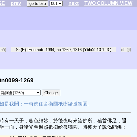
GE
prev
next
TWO COLUMN VIEW
thā)
Sk(E): Enomoto 1994, no.1269, 1316 (Ybhūś 10.1--3.)
cf. 別
tn0099-1269
如是我聞：一時佛住舍衛國祇樹給孤獨園。
時有一天子，容色絕妙，於後夜時來詣佛所，稽首佛足，退
坐一面，身諸光明遍照祇樹給孤獨園。時彼天子說偈問佛：