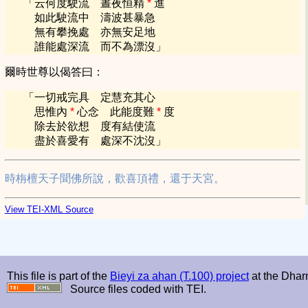
「
云何度駛流 晝夜恒精
*
進
如此駛流中 濤波甚暴急
無有攀挽處 亦無安足地
誰能處深流 而不為漂沒
」
爾時世尊以偈答曰：
「
一切戒完具 定慧充其心
思惟內
*
心念 此能度難
*
度
除去於欲想 度有結使流
盡於喜愛有 處深不沈沒
」
時栴檀天子聞佛所說，歡喜頂禮，還于天宮。
View TEI-XML Source
This file is part of the
Bieyi za ahan (T.100) project
at the Dhar
Source files coded with TEI.