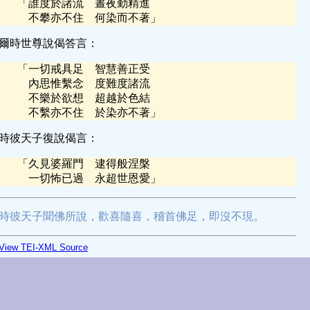
「
誰度於諸流 晝夜勤精進
不攀亦不住 何染而不著
」
爾時世尊說偈答言：
「
一切戒具足 智慧善正受
內思惟繫念 度難度諸流
不樂於欲想 超越於色結
不繫亦不住 於染亦不著
」
時彼天子復說偈言：
「
久見婆羅門 逮得般涅槃
一切怖已過 永超世恩愛
」
時彼天子聞佛所說，歡喜隨喜，稽首佛足，即沒不現。
View TEI-XML Source