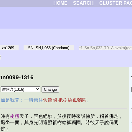
HOME
SEARCH
CLUSTER PA
 za1269
SN: SN,I,053 (Candana)
cf. Sn Sn,032 (10. Āḷavaka)(ga
7
tn0099-1316
如是我聞：一時佛住
舍衛國
祇樹給孤獨園
。
時有
栴檀
天子，容色絕妙，於後夜時來詣佛所，稽首佛足，
退坐一面，其身光明遍照祇樹給孤獨園。時彼天子說偈問
佛：