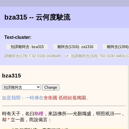
bza315 -- 云何度駛流
Text-cluster:
別譯雜阿含: bza315
雜阿含(1316): za1316
雜阿含(1269):
譯雜阿含(178) T.02.0100.0438b08
cf. 別譯雜阿含(328) T02.0100.0483c1
bza315
如是我聞：一時佛在
舍衛國
祇樹給孤獨園
。
時有天子，名曰
栴檀
，來詣佛所──光顏熾盛，明照祇洹──，
却
*
立一面，而說偈言：