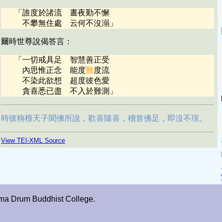
「
誰度於諸流 晝夜勤不懈
不攀無住處 云何不沒溺
」
爾時世尊說偈答言：
「
一切戒具足 智慧善正受
內思惟正念 能度
難
度流
不染此欲想 超度彼色愛
貪喜悉已盡 不入於難測
」
時彼栴檀天子聞佛所說，歡喜隨喜，稽首佛足，即沒不現。
View TEI-XML Source
ma Drum Buddhist College.