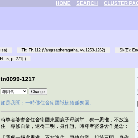
HOME
SEARCH
CLUSTER PA
īsa)
Th: Th,112 (Vaṅgīsattheragāthā, vv.1253-1262)
Sk(E): En
HT 5, p. 271].)
tn0099-1217
如是我聞：一時佛住舍衛國祇樹給孤獨園。
時尊者婆耆舍住舍衛國東園鹿子母講堂，獨一思惟，不放逸
住，專修自業，逮得三明，身作證。時尊者婆耆舍作是念：
「我獨一靜處思惟，不放逸住，專修自業，起於三明，身作