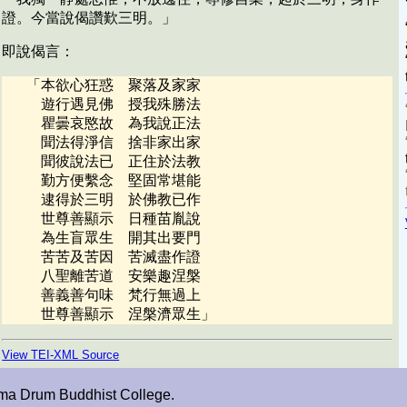
證。今當說偈讚歎三明。」
即說偈言：
「
本欲心狂惑 聚落及家家
遊行遇見佛 授我殊勝法
瞿曇哀愍故 為我說正法
聞法得淨信 捨非家出家
聞彼說法已 正住於法教
勤方便繫念 堅固常堪能
逮得於三明 於佛教已作
世尊善顯示 日種苗胤說
為生盲眾生 開其出要門
苦苦及苦因 苦滅盡作證
八聖離苦道 安樂趣涅槃
善義善句味 梵行無過上
世尊善顯示 涅槃濟眾生
」
View TEI-XML Source
ma Drum Buddhist College.