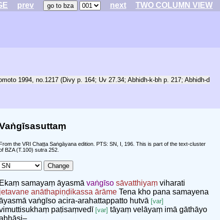
GE
prev
next
TWO COLUMN VIEW
omoto 1994, no.1217 (Divy p. 164; Uv 27.34; Abhidh-k-bh p. 217; Abhidh-d
Vaṅgīsasuttaṃ
From the VRI Chaṭṭa Saṅgāyana edition. PTS: SN, I, 196. This is part of the text-cluster
of BZA (T.100) sutra 252.
Ekaṃ samayaṃ āyasmā
vaṅgīso
sāvatthiyaṃ
viharati
jetavane
anāthapiṇḍikassa ārāme
Tena kho pana samayena
āyasmā vaṅgīso acira-arahattappatto hutvā
[var]
vimuttisukhaṃ paṭisaṃvedī
tāyaṃ velāyaṃ imā gāthāyo
[var]
abhāsi–