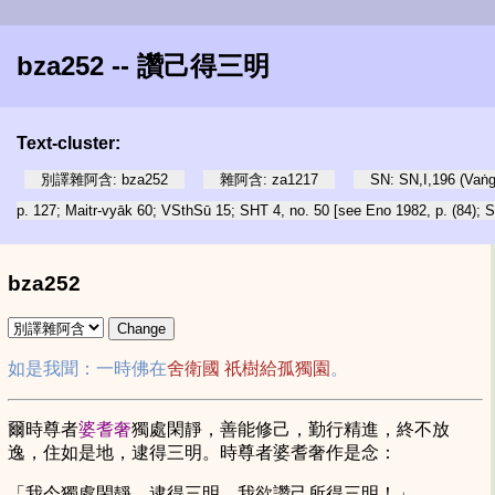
bza252 -- 讚己得三明
Text-cluster:
別譯雜阿含: bza252
雜阿含: za1217
SN: SN,I,196 (Vaṅg
p. 127; Maitr-vyāk 60; VSthSū 15; SHT 4, no. 50 [see Eno 1982, p. (84); S
bza252
如是我聞：一時佛在
舍衛國
祇樹給孤獨園
。
爾時尊者
婆耆奢
獨處閑靜，善能修己，勤行精進，終不放
逸，住如是地，逮得三明。時尊者婆耆奢作是念：
「我今獨處閑靜，逮得三明。我欲讚己所得三明！」