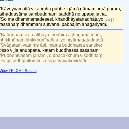
“Kāveyyamattā vicarimha pubbe, gāmā gāmaṃ purā puraṃ;
athaddasāma sambuddhaṃ, saddhā no upapajjatha.
“So me dhammamadesesi, khandhāyatanadhātuyo
;
[var]
tassāhaṃ dhammaṃ sutvāna, pabbajiṃ anagāriyaṃ.
“Bahunnaṃ vata atthāya, bodhiṃ ajjhagamā muni;
bhikkhūnaṃ bhikkhunīnañca, ye niyāmagataddasā.
“Svāgataṃ vata me āsi, mama buddhassa santike;
tisso vijjā anuppattā, kataṃ buddhassa sāsanaṃ.
“Pubbenivāsaṃ jānāmi, dibbacakkhuṃ visodhitaṃ;
tevijjo iddhipattomhi, cetopariyāyakovido”ti.
View TEI-XML Source