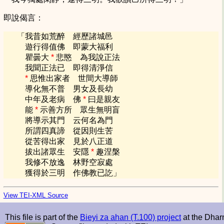
即說偈言：
「
我昔如荒醉 經歷諸城邑
遊行得值佛 即蒙大福利
瞿曇大
*
悲愍 為我說正法
我聞正法已 即得清淨信
*
思惟出家者 世間大導師
導化無不普 男女及長幼
中年及老病 佛
*
曰是親友
能
*
示善方所 眾生無明盲
將導示其門 云何名為門
所謂四真諦 從因則生苦
從苦得出家 見於八正道
拔出諸眾生 安隱
*
趣涅槃
我修不放逸 林野空寂處
獲得於三明 作佛教已訖
」
View TEI-XML Source
This file is part of the
Bieyi za ahan (T.100) project
at the Dhar